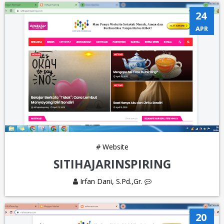
24
APR
#
Website
SITIHAJARINSPIRING
Irfan Dani, S.Pd.,Gr.
20