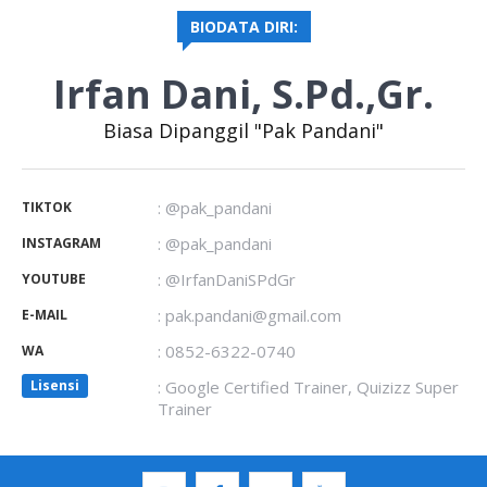
BIODATA DIRI:
Irfan Dani, S.Pd.,Gr.
Biasa Dipanggil "Pak Pandani"
: @pak_pandani
TIKTOK
: @pak_pandani
INSTAGRAM
: @IrfanDaniSPdGr
YOUTUBE
: pak.pandani@gmail.com
E-MAIL
: 0852-6322-0740
WA
Lisensi
: Google Certified Trainer, Quizizz Super
Trainer