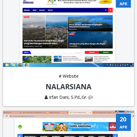
APR
#
Website
NALARSIANA
Irfan Dani, S.Pd.,Gr.
20
APR